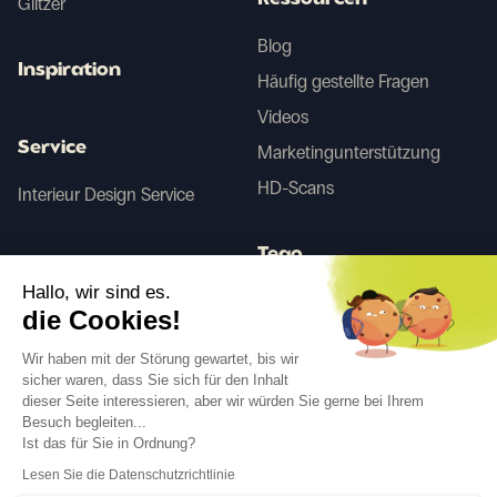
Ressourcen
Glitzer
Blog
Inspiration
Häufig gestellte Fragen
Videos
Service
Marketingunterstützung
HD-Scans
Interieur Design Service
Tego
Hallo, wir sind es.
die Cookies!
Vorher/Nachher KI
Wir haben mit der Störung gewartet, bis wir
sicher waren, dass Sie sich für den Inhalt
dieser Seite interessieren, aber wir würden Sie gerne bei Ihrem
Folgen Sie uns
Besuch begleiten...
Ist das für Sie in Ordnung?
Lesen Sie die Datenschutzrichtlinie