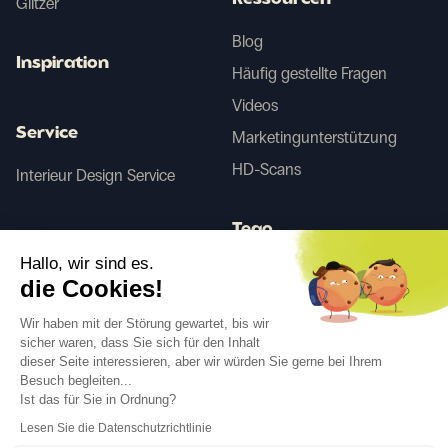
Ressourcen
Glitzer
Blog
Inspiration
Häufig gestellte Fragen
Videos
Service
Marketingunterstützung
HD-Scans
Interieur Design Service
Tego
Hallo, wir sind es.
die Cookies!
Vorher/Nachher KI
Wir haben mit der Störung gewartet, bis wir
sicher waren, dass Sie sich für den Inhalt
dieser Seite interessieren, aber wir würden Sie gerne bei Ihrem
Folgen Sie uns
Besuch begleiten...
Ist das für Sie in Ordnung?
Lesen Sie die Datenschutzrichtlinie