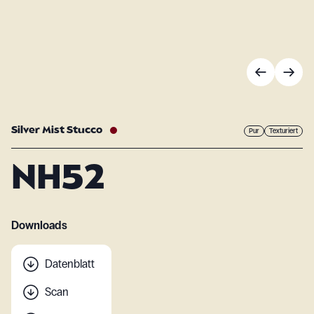
Silver Mist Stucco
Pur
Texturiert
NH52
Downloads
Datenblatt
Scan