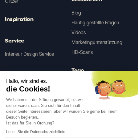
Ressourcen
Glitzer
Blog
Inspiration
Häufig gestellte Fragen
Videos
Service
Marketingunterstützung
HD-Scans
Interieur Design Service
Tego
Hallo, wir sind es.
die Cookies!
Vorher/Nachher KI
Wir haben mit der Störung gewartet, bis wir
sicher waren, dass Sie sich für den Inhalt
dieser Seite interessieren, aber wir würden Sie gerne bei Ihrem
Folgen Sie uns
Besuch begleiten...
Ist das für Sie in Ordnung?
Lesen Sie die Datenschutzrichtlinie