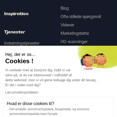
Blog
Inspiration
Ofte stillede spørgsmål
Videoer
Tjenester
Marketingstøtte
HD-scanninger
Indretningstjenester
Hej, det er os...
Tego
Cookies !
Vi ventede med at forstyrre dig, indtil vi var
sikre på, at du var interesseret i indholdet af
Følg os
dette websted, men vi vil gerne ledsage dig under dit besøg...
Er det i orden med dig?
Læs privatlivspolitikken
Hvad er disse cookies til?
Del analytik, annonceringsdata, brugerdata, og annonce
Sprog
DA
↓
personaliseringsdata med Google