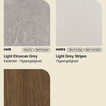
NH11
NH92
Marmor
Blødt tæppe
Silke Prestige
Blød overflade
Light Etruscan Grey
Light Grey Stripes
Elasticitet • Tilgængelighed
Tilgængelighed