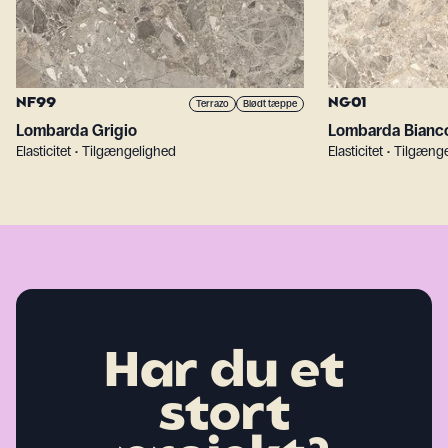
NF99
NG01
Terrazo
Blødt tæppe
Lombarda Grigio
Lombarda Bianc
Elasticitet • Tilgængelighed
Elasticitet • Tilgæng
Har du et
stort