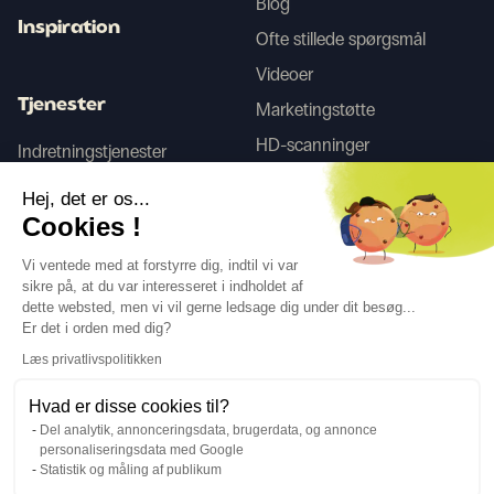
Blog
Inspiration
Ofte stillede spørgsmål
Videoer
Tjenester
Marketingstøtte
HD-scanninger
Indretningstjenester
Hej, det er os...
Tego
Cookies !
Vi ventede med at forstyrre dig, indtil vi var
sikre på, at du var interesseret i indholdet af
Følg os
dette websted, men vi vil gerne ledsage dig under dit besøg...
Er det i orden med dig?
Læs privatlivspolitikken
Hvad er disse cookies til?
Del analytik, annonceringsdata, brugerdata, og annonce
Sprog
DA
↓
personaliseringsdata med Google
Juridiske oplysninger
Privatlivspolitik
Statistik og måling af publikum
©Cover Styl 2023. Alle rettigheder forbeholdes