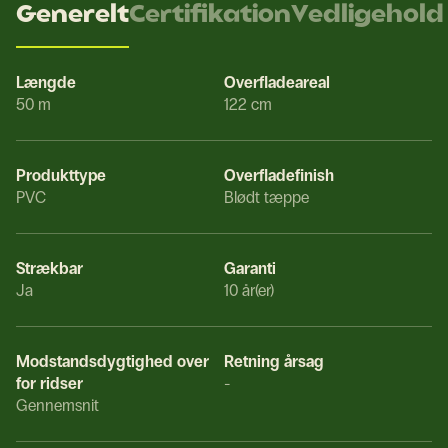
Generelt
Certifikation
Vedligehold
Længde
Overfladeareal
50 m
122 cm
Produkttype
Overfladefinish
PVC
Blødt tæppe
Strækbar
Garanti
Ja
10 år(er)
Modstandsdygtighed over
Retning årsag
for ridser
-
Gennemsnit