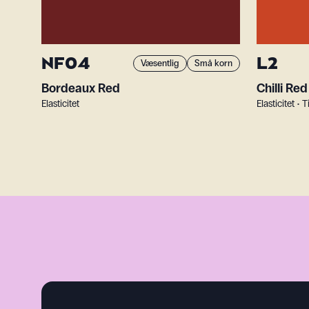
NF04
L2
Væsentlig
Små korn
Bordeaux Red
Chilli Red
Elasticitet
Elasticitet •