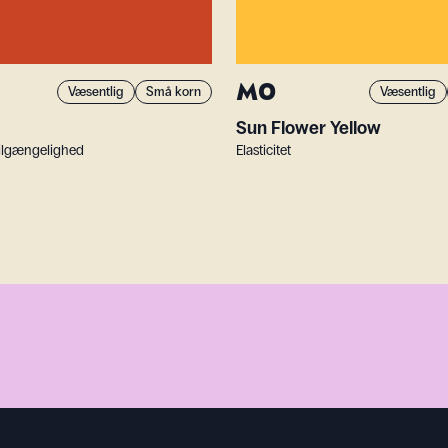
M0
Væsentlig
Små korn
Væsentlig
Sun Flower Yellow
 Tilgængelighed
Elasticitet