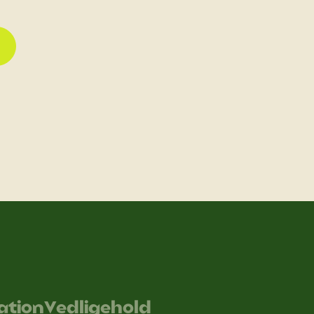
kation
Vedligehold