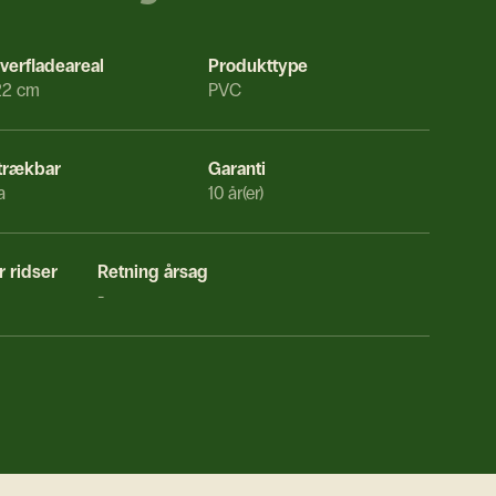
verfladeareal
Produkttype
22 cm
PVC
trækbar
Garanti
a
10 år(er)
 ridser
Retning årsag
-