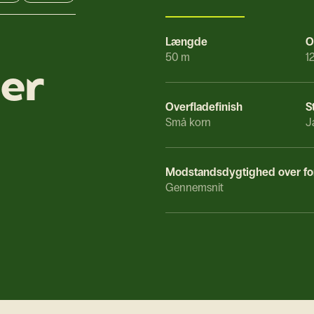
Længde
O
50 m
1
ner
Overfladefinish
S
Små korn
J
Modstandsdygtighed over for
Gennemsnit