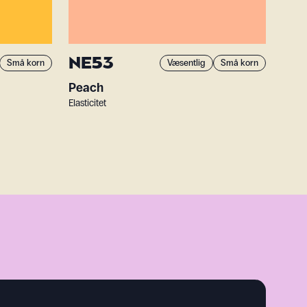
NE53
Små korn
Væsentlig
Små korn
Peach
Elasticitet