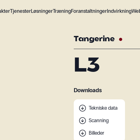
ukter
Tjenester
Løsninger
Træning
Foranstaltninger
Indvirkning
We
Tangerine
L3
Downloads
Tekniske data
Scanning
Billeder