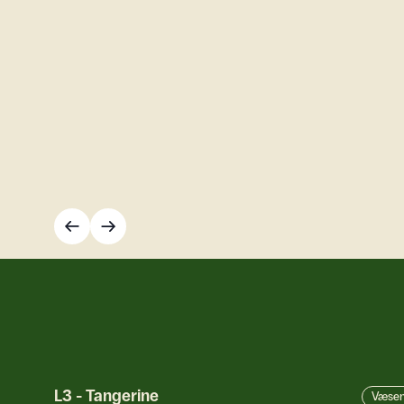
L3
-
Tangerine
Væsen