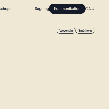
bshop
Søgning
Kommunikation
DA
↓
Væsentlig
Små korn