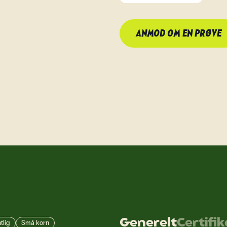
ANMOD OM EN PRØVE
Generelt
Certifi
tlig
Små korn