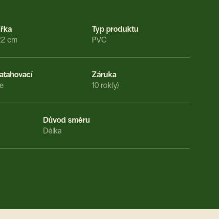
ířka
Typ produktu
22 cm
PVC
atahovací
Záruka
e
10 rok(y)
Důvod směru
Délka