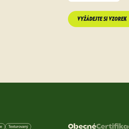
VYŽÁDEJTE SI VZOREK
Obecné
Certifik
ge
Texturovaný