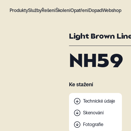
Produkty
Služby
Řešení
Školení
Opatření
Dopad
Webshop
Light Brown Lin
NH59
Ke stažení
Technické údaje
Skenování
Fotografie