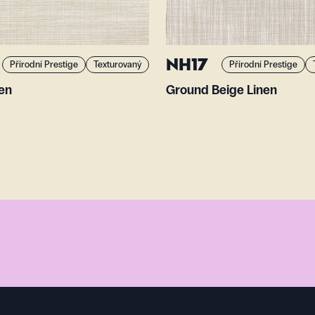
NH17
Přírodní Prestige
Texturovaný
Přírodní Prestige
nen
Ground Beige Linen