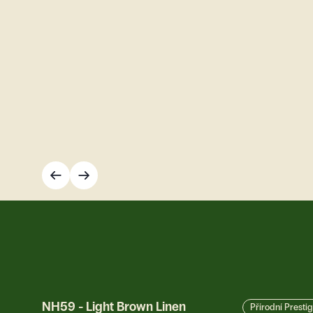
NH59
-
Light Brown Linen
Přírodní Presti