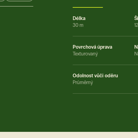
Délka
Š
30 m
1
Povrchová úprava
N
Texturovaný
N
Odolnost vůči oděru
Průměrný