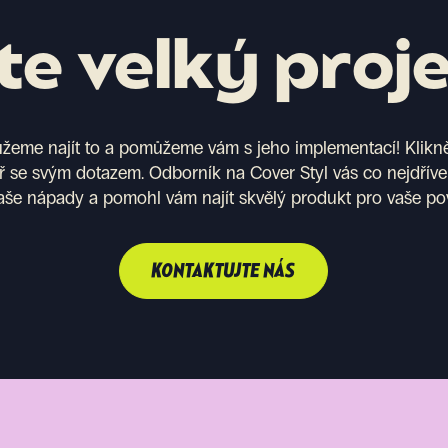
e velký proj
eme najít to a pomůžeme vám s jeho implementací! Kliknět
ř se svým dotazem. Odborník na Cover Styl vás co nejdříve
aše nápady a pomohl vám najít skvělý produkt pro vaše po
KONTAKTUJTE NÁS