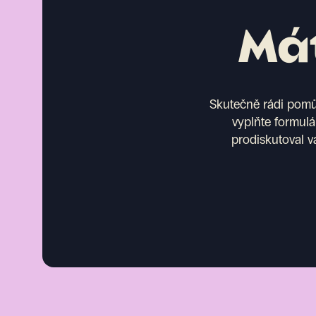
Mát
Skutečně rádi pomůž
vyplňte formulá
prodiskutoval v