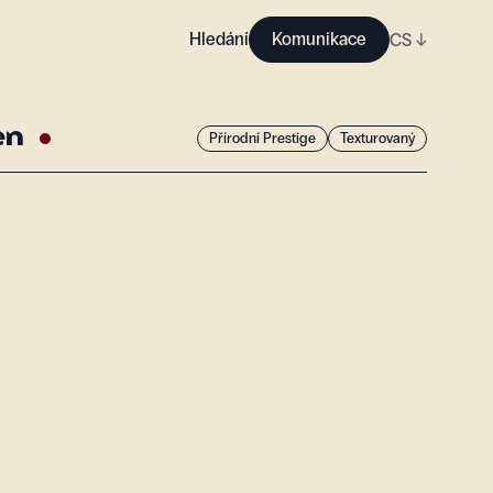
Hledání
Komunikace
CS
↓
en
Přírodní Prestige
Texturovaný