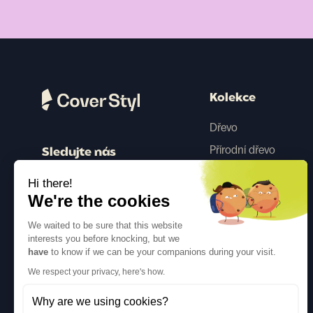
Kolekce
Dřevo
Přírodní dřevo
Sledujte nás
Barva
Hi there!
Beton
We're the cookies
Kovový
We waited to be sure that this website
Tkanina
interests you before knocking, but we
have
to know if we can be your companions during your visit.
Třpytky
We respect your privacy, here's how.
Why are we using cookies?