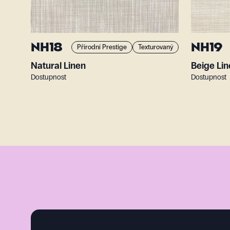
NH18
NH19
Přírodní Prestige
Texturovaný
Natural Linen
Beige Li
Dostupnost
Dostupnost