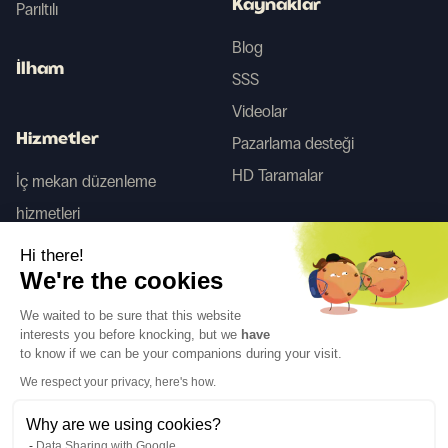
Kaynaklar
Parıltılı
Blog
İlham
SSS
Videolar
Hizmetler
Pazarlama desteği
HD Taramalar
İç mekan düzenleme
hizmetleri
Tego
Hi there!
We're the cookies
Bizi takip edin
We waited to be sure that this website
interests you before knocking, but we
have
to know if we can be your companions during your visit.
We respect your privacy, here's how.
Why are we using cookies?
Dil
TR
↓
Data Sharing with Google