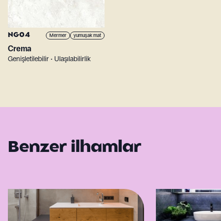
NG04
Mermer
yumuşak mat
Crema
Genişletilebilir • Ulaşılabilirlik
Benzer ilhamlar