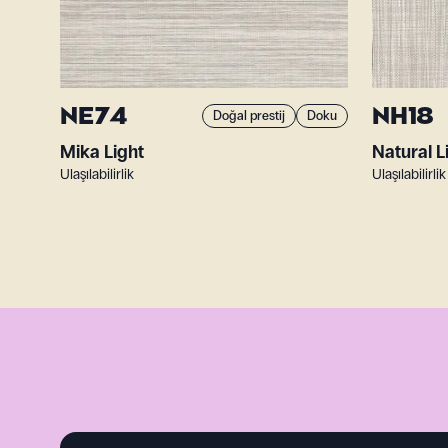
NE74
NH18
Doğal prestij
Doku
Mika Light
Natural L
Ulaşılabilirlik
Ulaşılabilirlik