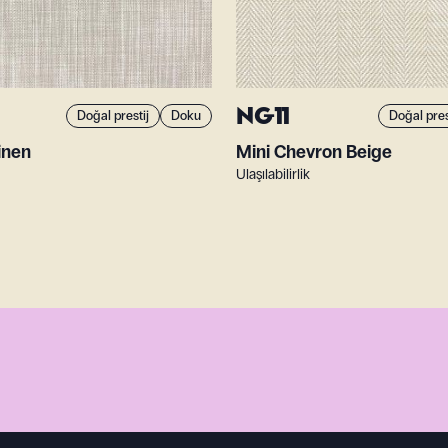
NG11
Doğal prestij
Doku
Doğal pres
inen
Mini Chevron Beige
Ulaşılabilirlik