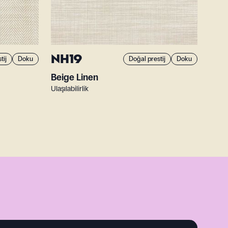
NH19
tij
Doku
Doğal prestij
Doku
Beige Linen
Ulaşılabilirlik