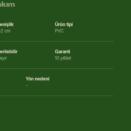
akım
enişlik
Ürün tipi
22 cm
PVC
erilebilir
Garanti
ayır
10 yıl(lar)
Yön nedeni
-