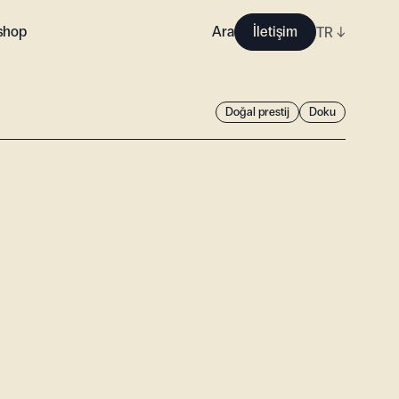
shop
Ara
İletişim
TR
↓
Doğal prestij
Doku