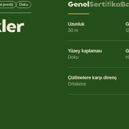
Genel
Serti̇fi̇ka
B
l prestij
Doku
kler
Uzunluk
G
30 m
1
Yüzey kaplaması
G
Doku
H
Çizilmelere karşı direnç
Ortalama