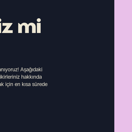
iz mi
anıyoruz!
Aşağıdaki
ikirleriniz hakkında
ak için en kısa sürede