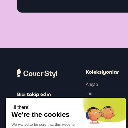
Koleksiyonlar
Ahşap
Taş
Bizi takip edin
Renk
Hi there!
Beton
We're the cookies
Metalik
We waited to be sure that this website