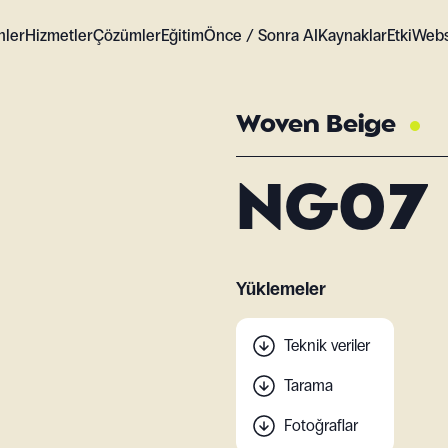
nler
Hizmetler
Çözümler
Eğitim
Önce / Sonra AI
Kaynaklar
Etki
Web
Woven Beige
NG07
Yüklemeler
Teknik veriler
Tarama
Fotoğraflar