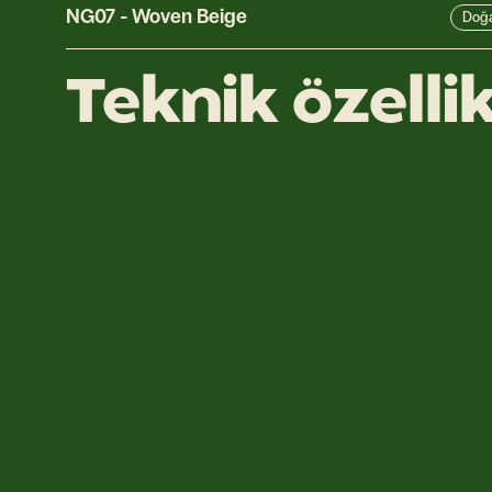
NG07
-
Woven Beige
Doğa
Teknik özelli