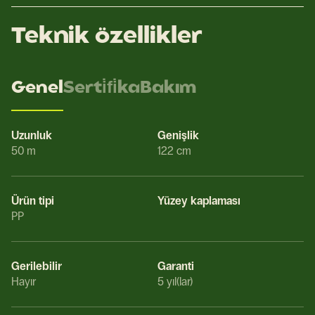
Teknik özellikler
Genel
Serti̇fi̇ka
Bakım
Uzunluk
Genişlik
50 m
122 cm
Ürün tipi
Yüzey kaplaması
PP
Gerilebilir
Garanti
Hayır
5 yıl(lar)