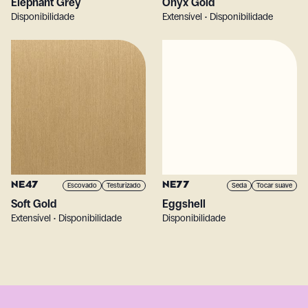
Elephant Grey
Onyx Gold
Disponibilidade
Extensível • Disponibilidade
NE47
NE77
Escovado
Testurizado
Seda
Tocar suave
Soft Gold
Eggshell
Extensível • Disponibilidade
Disponibilidade