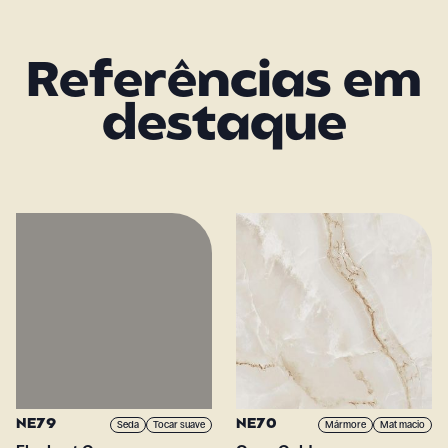
Referências em
destaque
NE79
NE70
Seda
Tocar suave
Mármore
Mat macio