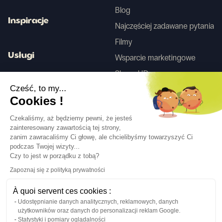
Blog
Inspiracje
Najczęściej zadawane pytania
Filmy
Usługi
Wsparcie marketingowe
Skany HD
Usługa projektowania wnętrz
Cześć, to my...
Cookies !
Tego
Czekaliśmy, aż będziemy pewni, że jesteś
zainteresowany zawartością tej strony,
zanim zawracaliśmy Ci głowę, ale chcielibyśmy towarzyszyć Ci
Obserwuj nas
podczas Twojej wizyty...
Czy to jest w porządku z tobą?
Zapoznaj się z polityką prywatności
À quoi servent ces cookies :
Udostępnianie danych analitycznych, reklamowych, danych
Język
PL
↓
użytkowników oraz danych do personalizacji reklam Google.
Informacje prawne
Polityka prywatności
Statystyki i pomiary oglądalności