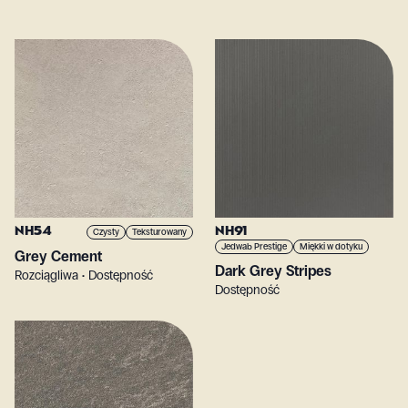
NH54
NH91
Czysty
Teksturowany
Jedwab Prestige
Miękki w dotyku
Grey Cement
Dark Grey Stripes
Rozciągliwa • Dostępność
Dostępność