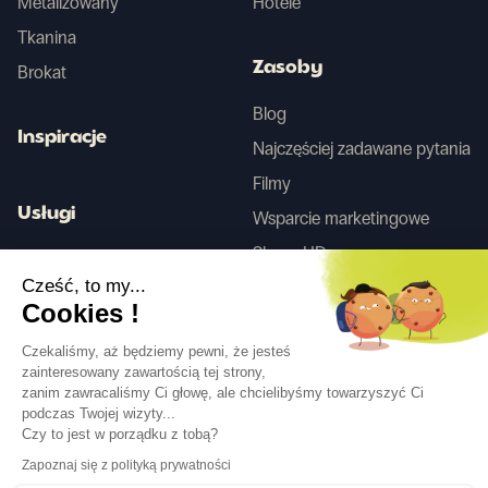
Metalizowany
Hotele
Tkanina
Zasoby
Brokat
Blog
Inspiracje
Najczęściej zadawane pytania
Filmy
Usługi
Wsparcie marketingowe
Skany HD
Usługa projektowania wnętrz
Cześć, to my...
Cookies !
Tego
Czekaliśmy, aż będziemy pewni, że jesteś
zainteresowany zawartością tej strony,
zanim zawracaliśmy Ci głowę, ale chcielibyśmy towarzyszyć Ci
Obserwuj nas
podczas Twojej wizyty...
Czy to jest w porządku z tobą?
Zapoznaj się z polityką prywatności