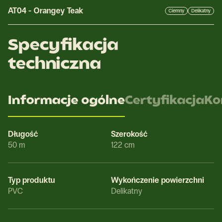
AT04
-
Orangey Teak
Ciemny
Delikatny
Specyfikacja
techniczna
Informacje ogólne
Certyfikacja
Ko
Długość
Szerokość
50 m
122 cm
Typ produktu
Wykończenie powierzchni
PVC
Delikatny