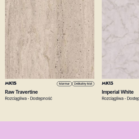
MK15
MK13
Marmur
Delikatny Mat
Raw Travertine
Imperial White
Rozciągliwa • Dostępność
Rozciągliwa • Dost