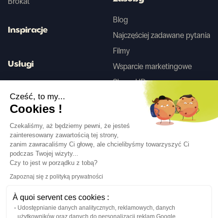
Brokat
Blog
Inspiracje
Najczęściej zadawane pytania
Filmy
Usługi
Wsparcie marketingowe
Skany HD
Usługa projektowania wnętrz
Cześć, to my...
Cookies !
Tego
Czekaliśmy, aż będziemy pewni, że jesteś
zainteresowany zawartością tej strony,
zanim zawracaliśmy Ci głowę, ale chcielibyśmy towarzyszyć Ci
Obserwuj nas
podczas Twojej wizyty...
Czy to jest w porządku z tobą?
Zapoznaj się z polityką prywatności
À quoi servent ces cookies :
Udostępnianie danych analitycznych, reklamowych, danych
Język
PL
↓
użytkowników oraz danych do personalizacji reklam Google.