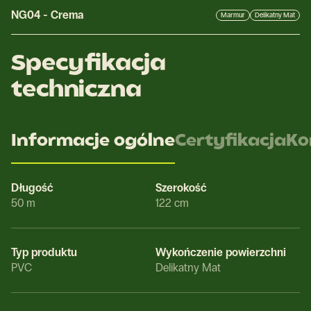
NG04
-
Crema
Marmur
Delikatny Mat
Specyfikacja
techniczna
Informacje ogólne
Certyfikacja
Ko
Długość
Szerokość
50 m
122 cm
Typ produktu
Wykończenie powierzchni
PVC
Delikatny Mat