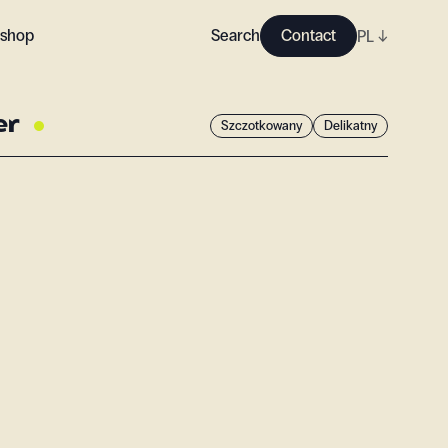
shop
Search
Contact
PL
↓
er
Szczotkowany
Delikatny