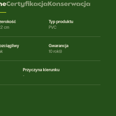
ne
Certyfikacja
Konserwacja
zerokość
Typ produktu
22 cm
PVC
ozciągliwy
Gwarancja
ak
10 rok(i)
Przyczyna kierunku
-