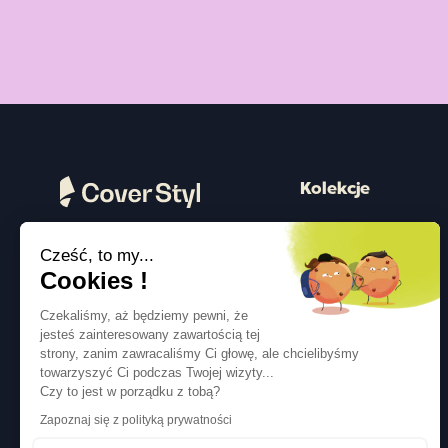
Kolekcje
Drewno
Cześć, to my...
Kamień
Obserwuj nas
Cookies !
Kolor
Czekaliśmy, aż będziemy pewni, że
Beton
jesteś zainteresowany zawartością tej
strony, zanim zawracaliśmy Ci głowę, ale chcielibyśmy
Metalizowany
towarzyszyć Ci podczas Twojej wizyty...
Tkanina
Czy to jest w porządku z tobą?
Zapoznaj się z polityką prywatności
Brokat