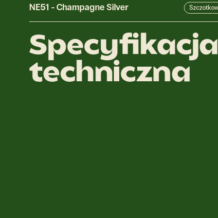
NE51
-
Champagne Silver
Szczotko
Specyfikacj
techniczna