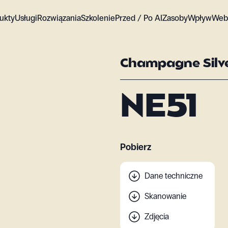
ukty
Usługi
Rozwiązania
Szkolenie
Przed / Po AI
Zasoby
Wpływ
Web
Champagne Silv
NE51
Pobierz
Dane techniczne
Skanowanie
Zdjęcia