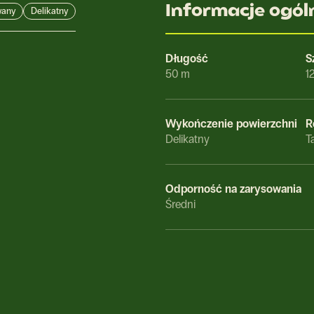
Informacje ogól
wany
Delikatny
a
Długość
S
50 m
1
Wykończenie powierzchni
R
Delikatny
T
Odporność na zarysowania
Średni