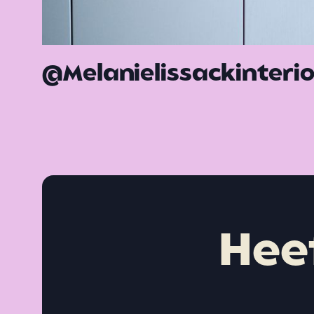
@Melanielissackinterio
Hee