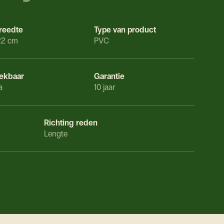
reedte
Type van product
22 cm
PVC
ekbaar
Garantie
a
10 jaar
Richting reden
Lengte