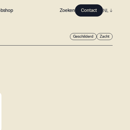
bshop
Zoeken
Contact
NL
↓
Geschilderd
Zacht