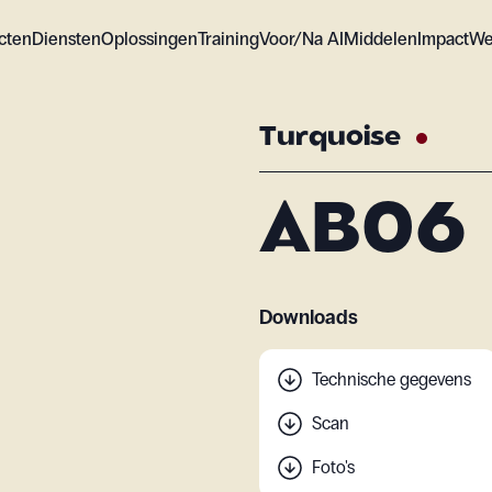
cten
Diensten
Oplossingen
Training
Voor/Na AI
Middelen
Impact
We
Turquoise
AB06
Downloads
Technische gegevens
Scan
Foto's