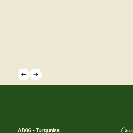
AB06
-
Turquoise
Gesc