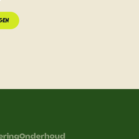
GEN
iering
Onderhoud