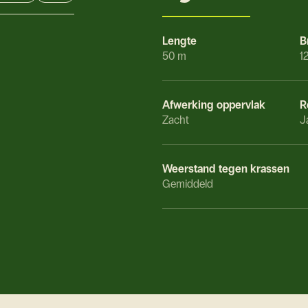
Lengte
B
50 m
1
Afwerking oppervlak
R
Zacht
J
Weerstand tegen krassen
Gemiddeld