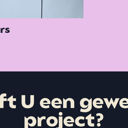
rs
ft U een gewe
project?