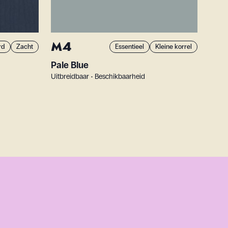
M4
rd
Zacht
Essentieel
Kleine korrel
Pale Blue
Uitbreidbaar • Beschikbaarheid