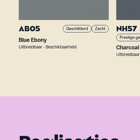
AB05
NH57
Geschilderd
Zacht
Prestige g
Blue Ebony
Charcoal
Uitbreidbaar • Beschikbaarheid
Uitbreidbaar