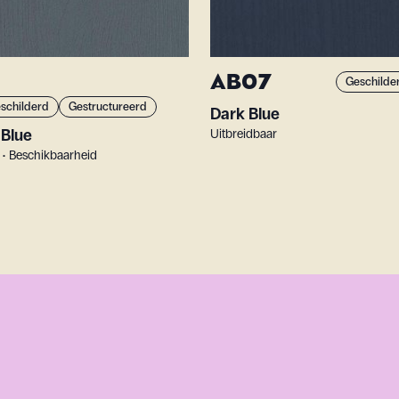
AB07
Geschilde
eschilderd
Gestructureerd
Dark Blue
 Blue
Uitbreidbaar
 • Beschikbaarheid