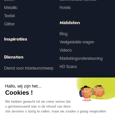
Metallic
Hotels
Textiel
Middelen
Glitter
Blog
Inspiraties
Veelgestelde vragen
Video's
Diensten
Marketingondersteuning
HD Scans
Dienst voor interieurontwerp
Tego
Hallo, wij zijn het...
Cookies !
Voor/Na AI
We hebben gewacht tot we zeker wisten dat
u geïnteresseerd was in de inhoud van deze
site alvorens u lastig te vallen, maar we zouden u graag vergezellen