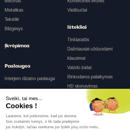
Betonas
Komercinės erdvės
Metalikas
Viešbučiai
Tekstilė
Ištekliai
Blizgesys
Tinklaraštis
Įkvėpimas
Dažniausiai užduodami
klausimai
Paslaugos
Vaizdo įrašai
Rinkodaros palaikymas
Interjero dizaino paslauga
HD skenavimas
Sveiki, tai mes...
Tego
Cookies !
Laukėme, kol įsitikinsime, kad jus domina
šios svetainės turinys, ir tik tada pradėjome
Sekite mus
jus trukdyti, tačiau norėtume jus lydėti jūsų vizito metu...