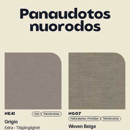
Panaudotos
nuorodos
NE41
NG07
Oda
Tekstūruotas
Natūralumas: Prestižas
Tekstūruotas
Grigio
Woven Beige
Extra • Tillgänglighet