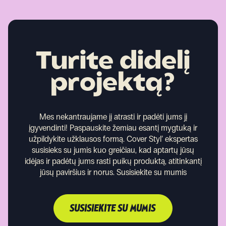
Turite didelį
projektą?
Mes nekantraujame jį atrasti ir padėti jums jį
įgyvendinti!
Paspauskite žemiau esantį mygtuką ir
užpildykite užklausos formą. Cover Styl’ ekspertas
susisieks su jumis kuo greičiau, kad aptartų jūsų
idėjas ir padėtų jums rasti puikų produktą, atitinkantį
jūsų paviršius ir norus.
Susisiekite su mumis
SUSISIEKITE SU MUMIS