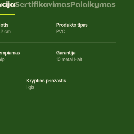
cija
Sertifikavimas
Palaikymas
lotis
Produkto tipas
22 cm
PVC
empiamas
Garantija
aip
10 metai (-iai)
Krypties priežastis
Ilgis