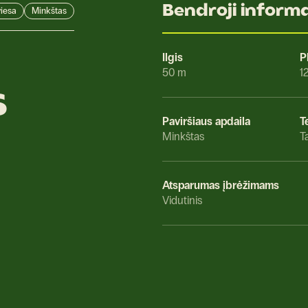
Bendroji informa
iesa
Minkštas
Ilgis
P
50 m
1
s
Paviršiaus apdaila
T
Minkštas
T
Atsparumas įbrėžimams
Vidutinis