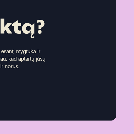
ektą?
esantį mygtuką ir
iau, kad aptartų jūsų
ir norus.