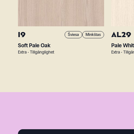
I9
AL29
Šviesa
Minkštas
Soft Pale Oak
Pale Whi
Extra • Tillgänglighet
Extra • Tillg