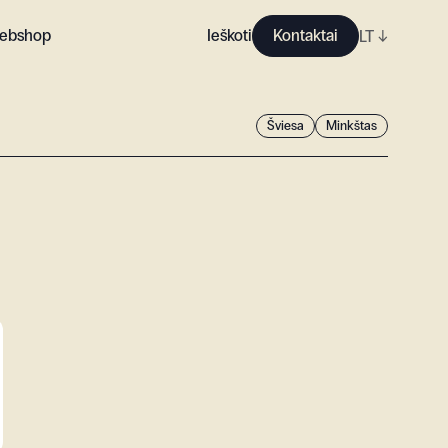
ebshop
Ieškoti
Kontaktai
LT
↓
Šviesa
Minkštas