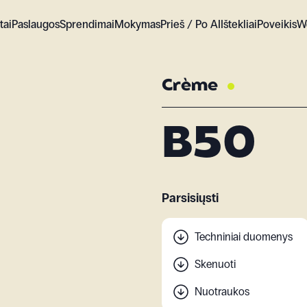
tai
Paslaugos
Sprendimai
Mokymas
Prieš / Po AI
Ištekliai
Poveikis
W
Crème
B50
Parsisiųsti
Techniniai duomenys
Skenuoti
Nuotraukos