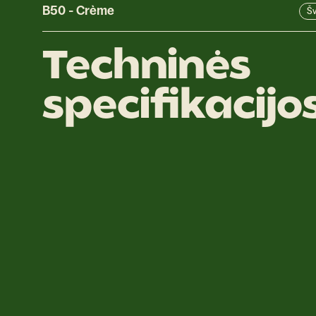
B50
-
Crème
Šv
Techninės
specifikacijo