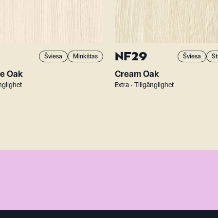
NF29
Šviesa
Minkštas
Šviesa
St
te Oak
Cream Oak
änglighet
Extra • Tillgänglighet