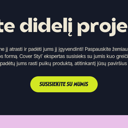
te didelį proj
jį atrasti ir padėti jums jį įgyvendinti!
Paspauskite žemiau 
s formą. Cover Styl’ ekspertas susisieks su jumis kuo greič
r padėtų jums rasti puikų produktą, atitinkantį jūsų paviršius 
SUSISIEKITE SU MUMIS