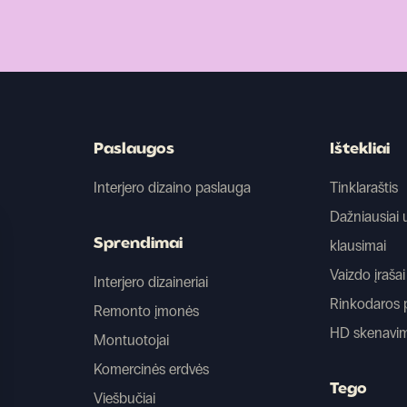
Paslaugos
Ištekliai
Interjero dizaino paslauga
Tinklaraštis
Dažniausiai
Sprendimai
klausimai
Vaizdo įrašai
Interjero dizaineriai
Rinkodaros 
Remonto įmonės
HD skenavi
Montuotojai
Komercinės erdvės
Tego
Viešbučiai