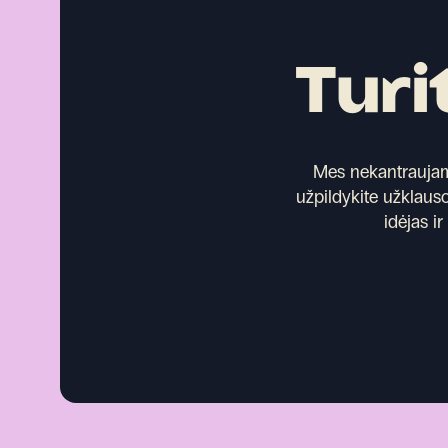
Turi
Mes nekantraujame 
užpildykite užklauso
idėjas i