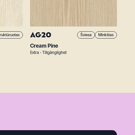
AG20
ruktūruotas
Šviesa
Minkštas
Cream Pine
Extra • Tillgänglighet