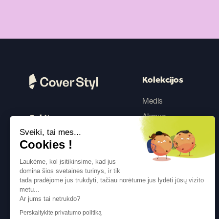
Kolekcijos
Medis
Akmuo
Sekite mus
Sveiki, tai mes...
Spalva
Cookies !
Betonas
Laukėme, kol įsitikinsime, kad jus
Metalikas
domina šios svetainės turinys, ir tik
Tekstilė
tada pradėjome jus trukdyti, tačiau norėtume jus lydėti jūsų vizito
metu...
Blizgesys
Ar jums tai netrukdo?
Perskaitykite privatumo politiką