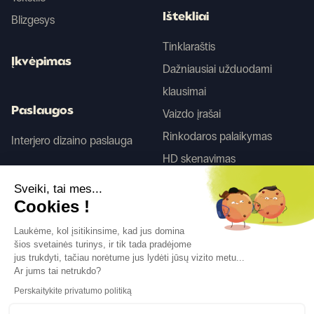
Ištekliai
Blizgesys
Tinklaraštis
Įkvėpimas
Dažniausiai užduodami
klausimai
Paslaugos
Vaizdo įrašai
Rinkodaros palaikymas
Interjero dizaino paslauga
HD skenavimas
Sveiki, tai mes...
Tego
Cookies !
Laukėme, kol įsitikinsime, kad jus domina
šios svetainės turinys, ir tik tada pradėjome
Sekite mus
jus trukdyti, tačiau norėtume jus lydėti jūsų vizito metu...
Ar jums tai netrukdo?
Perskaitykite privatumo politiką