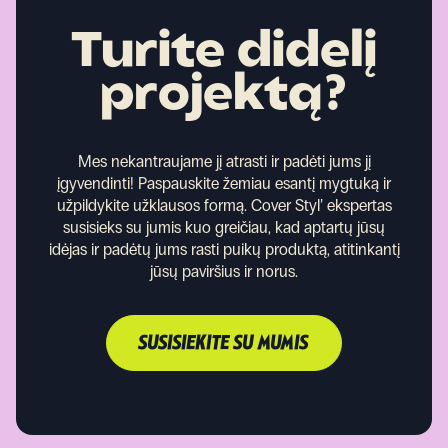
Turite didelį
projektą?
Mes nekantraujame jį atrasti ir padėti jums jį
įgyvendinti!
Paspauskite žemiau esantį mygtuką ir
užpildykite užklausos formą. Cover Styl’ ekspertas
susisieks su jumis kuo greičiau, kad aptartų jūsų
idėjas ir padėtų jums rasti puikų produktą, atitinkantį
jūsų paviršius ir norus.
SUSISIEKITE SU MUMIS