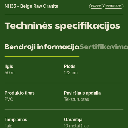
NH35
-
Beige Raw Granite
Granitas
Tekstūruotas
Techninės specifikacijos
Bendroji informacija
Sertifikavim
Ilgis
Plotis
50 m
122 cm
Produkto tipas
Paviršiaus apdaila
PVC
Tekstūruotas
Tempiamas
Garantija
Taip
10 metai (-iai)