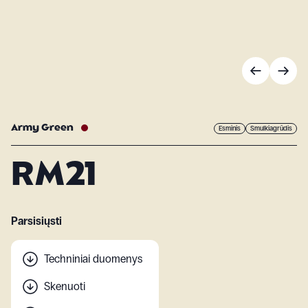
Army Green
Esminis
Smulkiagrūdis
RM21
Parsisiųsti
Techniniai duomenys
Skenuoti