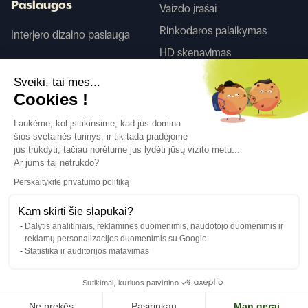
Paslaugos
Vaizdo įrašai
Rinkodaros palaikymas
Interjero dizaino paslauga
HD skenavimas
Sveiki, tai mes...
Tego
Cookies !
Laukėme, kol įsitikinsime, kad jus domina
šios svetainės turinys, ir tik tada pradėjome
Sekite mus
jus trukdyti, tačiau norėtume jus lydėti jūsų vizito metu...
Ar jums tai netrukdo?
Perskaitykite privatumo politiką
Kam skirti šie slapukai?
Dalytis analitiniais, reklamines duomenimis, naudotojo duomenimis ir
Kalba
LT
↓
reklamų personalizacijos duomenimis su Google
Teisinė informacija
Privatumo politika
Statistika ir auditorijos matavimas
©Cover Styl 2023. Visos teisės saugomos
Sutikimai, kuriuos patvirtino
Ne prekės
Pasirinkau
Man gerai