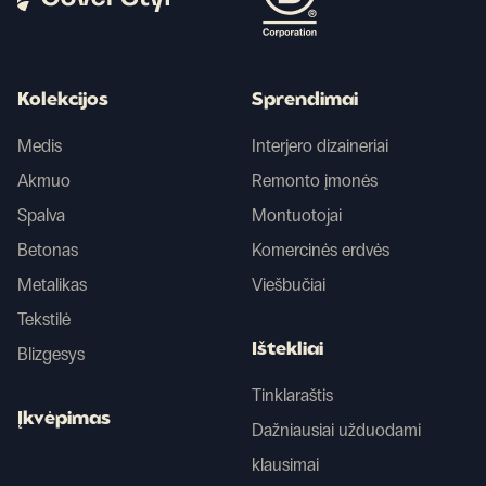
Kolekcijos
Sprendimai
Medis
Interjero dizaineriai
Akmuo
Remonto įmonės
Spalva
Montuotojai
Betonas
Komercinės erdvės
Metalikas
Viešbučiai
Tekstilė
Ištekliai
Blizgesys
Tinklaraštis
Įkvėpimas
Dažniausiai užduodami
klausimai