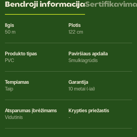
Bendroji informacija
Sertifikavim
Ilgis
Plotis
50 m
122 cm
Produkto tipas
Paviršiaus apdaila
PVC
Smulkiagrūdis
Tempiamas
Garantija
Taip
10 metai (-iai)
Atsparumas įbrėžimams
Krypties priežastis
Vidutinis
-