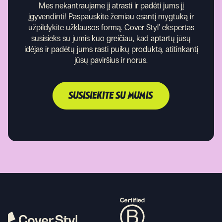
Mes nekantraujame jį atrasti ir padėti jums jį
įgyvendinti!
Paspauskite žemiau esantį mygtuką ir
užpildykite užklausos formą. Cover Styl’ ekspertas
susisieks su jumis kuo greičiau, kad aptartų jūsų
idėjas ir padėtų jums rasti puikų produktą, atitinkantį
jūsų paviršius ir norus.
SUSISIEKITE SU MUMIS