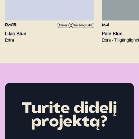
RM15
M4
Esminis
Smulkiagrūdis
Lilac Blue
Pale Blue
Extra
Extra • Tillgänglighe
Turite didelį
projektą?