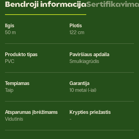
Bendroji informacija
Sertifikavim
Ilgis
Plotis
50 m
122 cm
Produkto tipas
Paviršiaus apdaila
PVC
Smulkiagrūdis
Tempiamas
Garantija
Taip
10 metai (-iai)
Atsparumas įbrėžimams
Krypties priežastis
Vidutinis
-