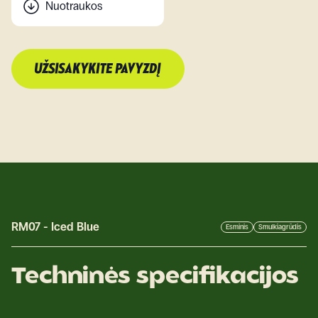
Nuotraukos
UŽSISAKYKITE PAVYZDĮ
RM07
-
Iced Blue
Esminis
Smulkiagrūdis
Techninės specifikacijos