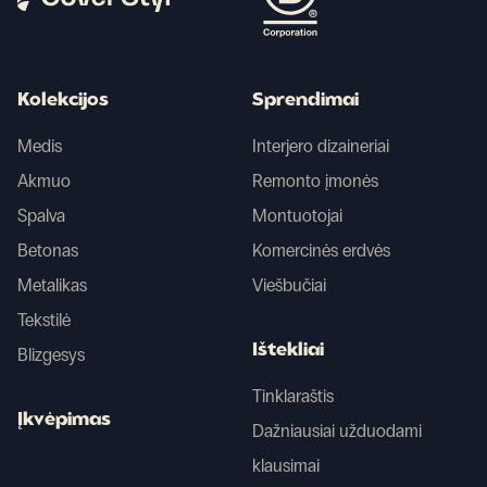
Kolekcijos
Sprendimai
Medis
Interjero dizaineriai
Akmuo
Remonto įmonės
Spalva
Montuotojai
Betonas
Komercinės erdvės
Metalikas
Viešbučiai
Tekstilė
Ištekliai
Blizgesys
Tinklaraštis
Įkvėpimas
Dažniausiai užduodami
klausimai