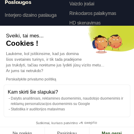
Paslaugos
Vaizdo įrašai
Rinkodaros palaikymas
Interjero dizaino paslauga
HD skenavimas
Sveiki, tai mes...
Tego
Cookies !
Laukėme, kol įsitikinsime, kad jus domina
šios svetainės turinys, ir tik tada pradėjome
Sekite mus
jus trukdyti, tačiau norėtume jus lydėti jūsų vizito metu...
Ar jums tai netrukdo?
Perskaitykite privatumo politiką
Kam skirti šie slapukai?
Dalytis analitiniais, reklamines duomenimis, naudotojo duomenimis ir
Kalba
LT
↓
reklamų personalizacijos duomenimis su Google
Teisinė informacija
Privatumo politika
Statistika ir auditorijos matavimas
©Cover Styl 2023. Visos teisės saugomos
Sutikimai, kuriuos patvirtino
Ne prekės
Pasirinkau
Man gerai