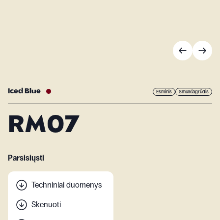
Iced Blue
Esminis
Smulkiagrūdis
RM07
Parsisiųsti
Techniniai duomenys
Skenuoti