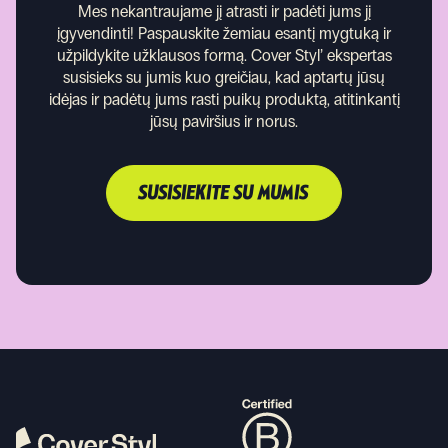
Mes nekantraujame jį atrasti ir padėti jums jį
įgyvendinti!
Paspauskite žemiau esantį mygtuką ir
užpildykite užklausos formą. Cover Styl’ ekspertas
susisieks su jumis kuo greičiau, kad aptartų jūsų
idėjas ir padėtų jums rasti puikų produktą, atitinkantį
jūsų paviršius ir norus.
SUSISIEKITE SU MUMIS