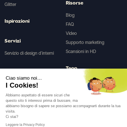
Risorse
Glitter
Blog
Ispirazioni
FAQ
Video
Servizi
Supporto marketing
Scansioni in HD
Servizio di design d'interni
Tego
Ciao siamo noi…
I Cookies!
Prima/Dopo IA
Abbiamo aspettato di essere sicuri che
questo sito ti interessi prima di bussare, ma
abbiamo bisogno di sapere se possiamo accompagnarti durante la tua
Seguici
visita.
Ci stai?
Leggere la Privacy Policy