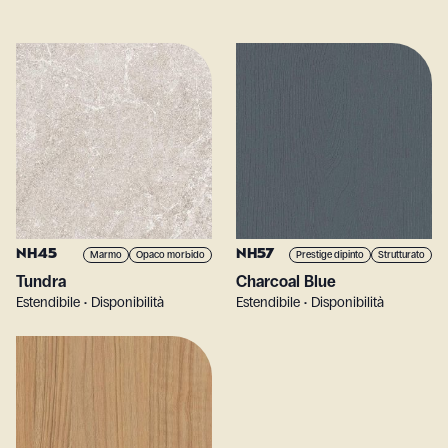
NH45
NH57
Marmo
Opaco morbido
Prestige dipinto
Strutturato
Tundra
Charcoal Blue
Estendibile • Disponibilità
Estendibile • Disponibilità