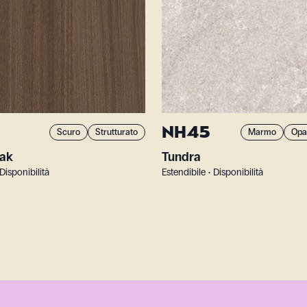
NH45
Scuro
Strutturato
Marmo
Opa
ak
Tundra
 Disponibilità
Estendibile • Disponibilità