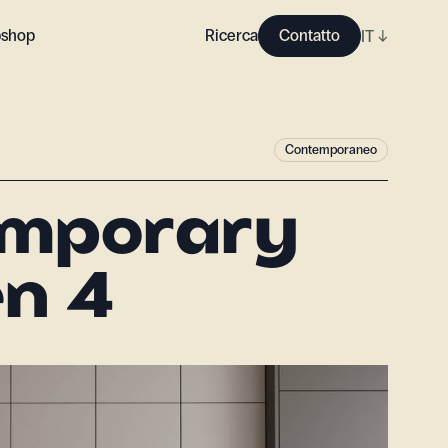
shop
Ricerca
Contatto
IT
↓
Contemporaneo
emporary
en 4