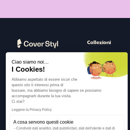
Collezioni
Legno
Ciao siamo noi…
Pietra
Seguici
I Cookies!
Colore
Abbiamo aspettato di essere sicuri che
Cemento
questo sito ti interessi prima di
bussare, ma abbiamo bisogno di sapere se possiamo
Metallico
accompagnarti durante la tua visita.
Tessuto
Ci stai?
Leggere la Privacy Policy
Glitter
A cosa servono questi cookie
Condividi dati analitici, dati pubblicitari, dati dell'utente e dati di
Ispirazioni