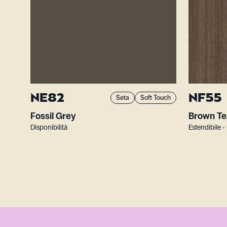
NE82
NF55
Seta
Soft Touch
Fossil Grey
Brown Te
Disponibilità
Estendibile •