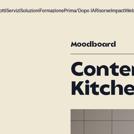
tti
Servizi
Soluzioni
Formazione
Prima/Dopo IA
Risorse
Impact
Web
Moodboard
Cont
Kitch