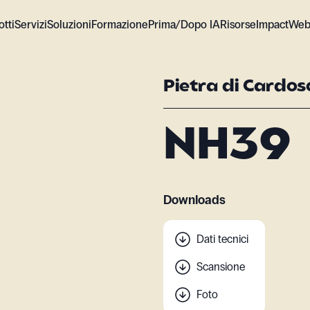
tti
Servizi
Soluzioni
Formazione
Prima/Dopo IA
Risorse
Impact
Web
Pietra di Cardos
NH39
Downloads
Dati tecnici
Scansione
Foto