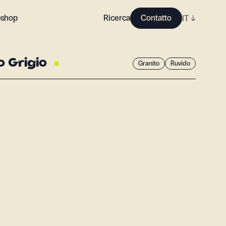
shop
Ricerca
Contatto
IT
↓
o Grigio
Granito
Ruvido