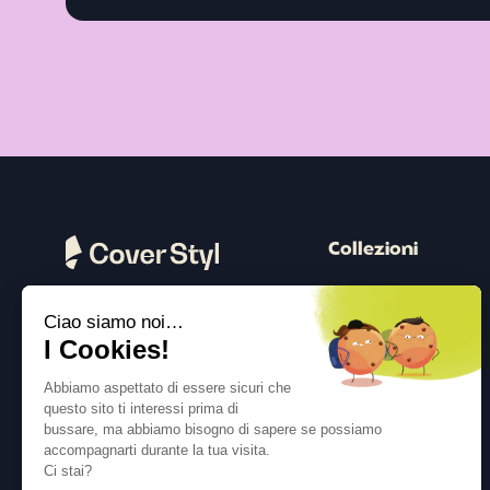
Collezioni
Legno
Ciao siamo noi…
Pietra
Seguici
I Cookies!
Colore
Abbiamo aspettato di essere sicuri che
Cemento
questo sito ti interessi prima di
bussare, ma abbiamo bisogno di sapere se possiamo
Metallico
accompagnarti durante la tua visita.
Tessuto
Ci stai?