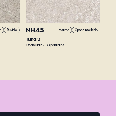
NH45
o
Ruvido
Marmo
Opaco morbido
Tundra
Estendibile • Disponibilità