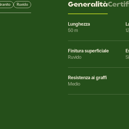
Generalità
Certi
ranito
Ruvido
Lunghezza
L
50 m
1
Finitura superficiale
E
Ruvido
Sì
Resistenza ai graffi
Medio