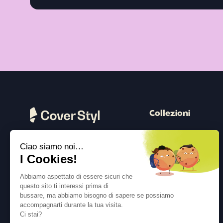
Collezioni
Legno
Ciao siamo noi…
Pietra
Seguici
I Cookies!
Colore
Abbiamo aspettato di essere sicuri che
Cemento
questo sito ti interessi prima di
bussare, ma abbiamo bisogno di sapere se possiamo
Metallico
accompagnarti durante la tua visita.
Tessuto
Ci stai?