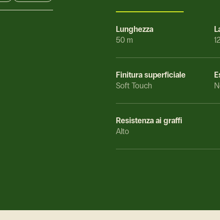
Lunghezza
L
50 m
1
Finitura superficiale
E
Soft Touch
N
Resistenza ai graffi
Alto