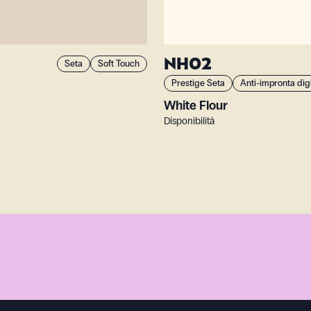
NH02
Seta
Soft Touch
Prestige Seta
Anti-impronta dig
White Flour
Disponibilità