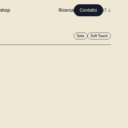
shop
Ricerca
Contatto
IT
↓
Seta
Soft Touch