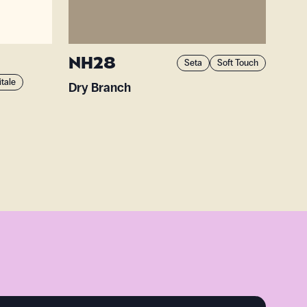
NH28
Seta
Soft Touch
itale
Dry Branch