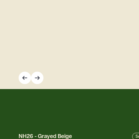
NH26
-
Grayed Beige
S