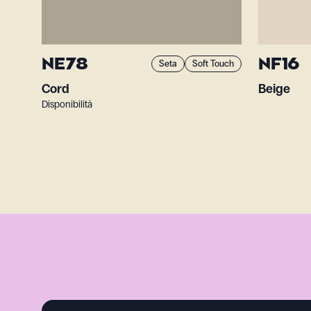
NE78
NF16
Seta
Soft Touch
Cord
Beige
Disponibilità