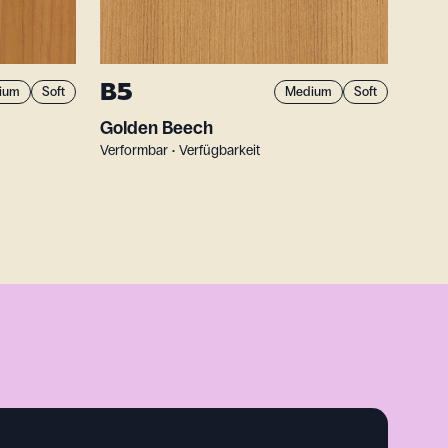
B5
ium
Soft
Medium
Soft
Golden Beech
Verformbar • Verfügbarkeit