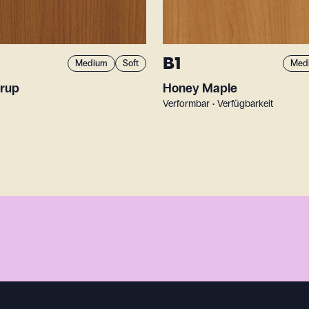
B1
Medium
Soft
Med
rup
Honey Maple
Verformbar • Verfügbarkeit