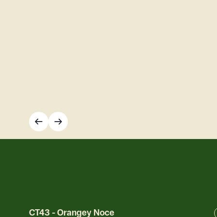
CT43
-
Orangey Noce