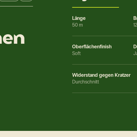
Länge
B
50 m
1
nen
Oberflächenfinish
D
Soft
J
Widerstand gegen Kratzer
Durchschnitt