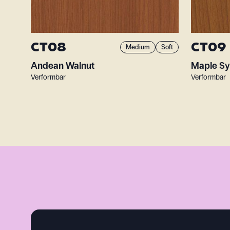
CT08
CT09
Medium
Soft
Andean Walnut
Maple Sy
Verformbar
Verformbar