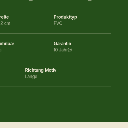
reite
Produkttyp
22 cm
PVC
ehnbar
Garantie
a
10 Jahr(e)
Richtung Motiv
Länge