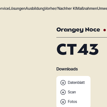
ervice
Lösungen
Ausbildung
Vorher/Nachher KI
Maßnahmen
Umwe
Orangey Noce
CT43
Downloads
Datenblatt
Scan
Fotos