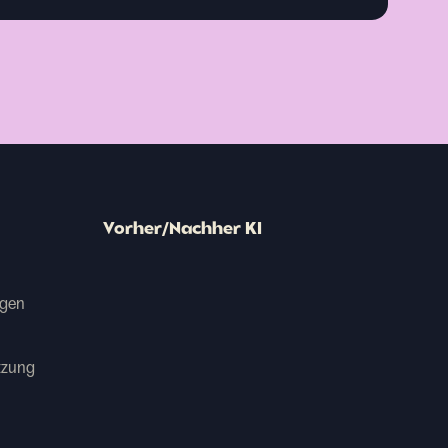
Vorher/Nachher KI
agen
tzung