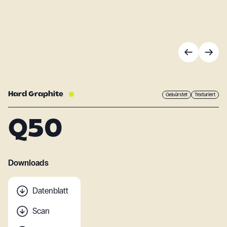
Hard Graphite
Gebürstet
Texturiert
Q50
Downloads
Datenblatt
Scan