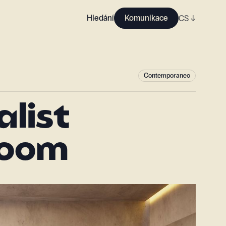
Hledání
Komunikace
CS
↓
Contemporaneo
list
room