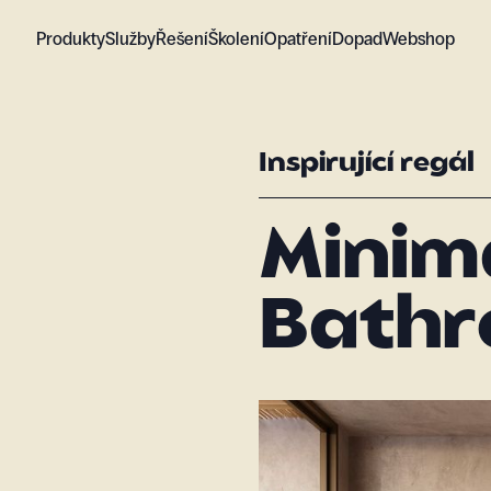
Produkty
Služby
Řešení
Školení
Opatření
Dopad
Webshop
Inspirující regál
Minima
Bath