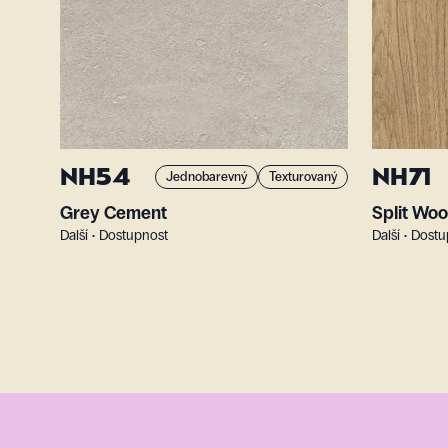
NH54
NH71
Jednobarevný
Texturovaný
Grey Cement
Split Wo
Další • Dostupnost
Další • Dost