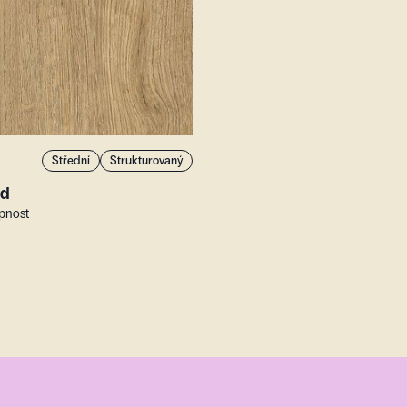
Střední
Strukturovaný
od
upnost