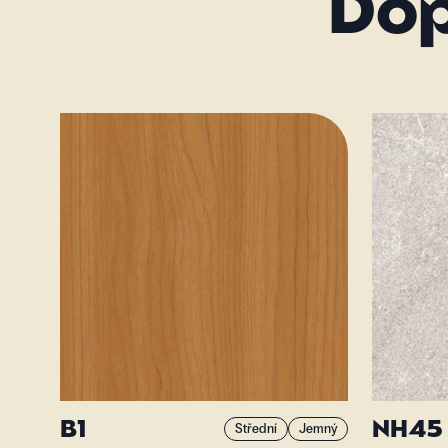
Do
B1
NH45
Střední
Jemný