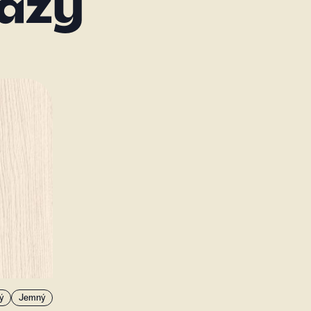
azy
ý
Jemný