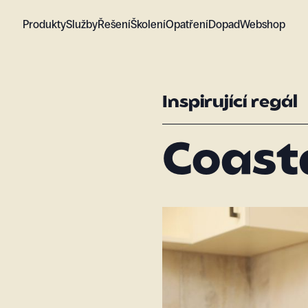
Produkty
Služby
Řešení
Školení
Opatření
Dopad
Webshop
Inspirující regál
Coast