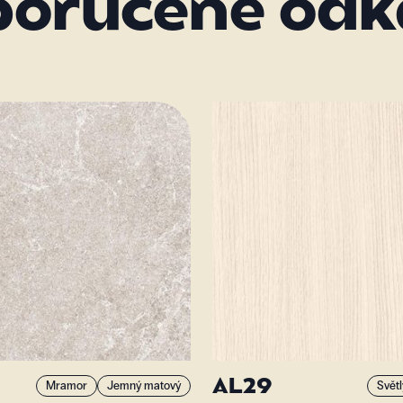
poručené odk
AL29
Mramor
Jemný matový
Světl