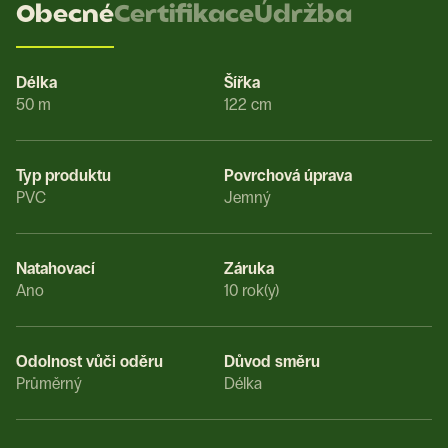
Obecné
Certifikace
Údržba
Délka
Šířka
50 m
122 cm
Typ produktu
Povrchová úprava
PVC
Jemný
Natahovací
Záruka
Ano
10 rok(y)
Odolnost vůči oděru
Důvod směru
Průměrný
Délka