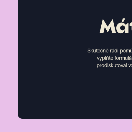
Mát
Skutečně rádi pomůž
vyplňte formulá
prodiskutoval v