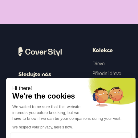
Kolekce
Dřevo
Přírodní dřevo
Sledujte nás
Barva
Hi there!
Beton
We're the cookies
Kovový
We waited to be sure that this website
Tkanina
interests you before knocking, but we
have
to know if we can be your companions during your visit.
Třpytky
We respect your privacy, here's how.