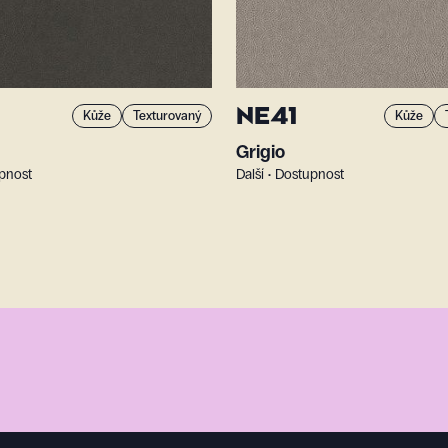
NE41
Kůže
Texturovaný
Kůže
Grigio
upnost
Další • Dostupnost