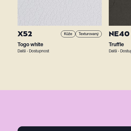
X52
NE40
Kůže
Texturovaný
Togo white
Truffle
Další • Dostupnost
Další • Dost