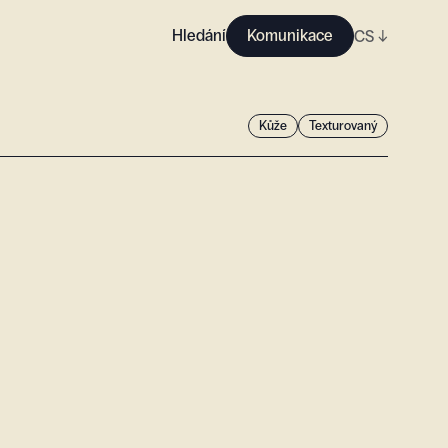
Hledání
Komunikace
CS
↓
Kůže
Texturovaný