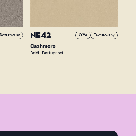
NE42
Texturovaný
Kůže
Texturovaný
Cashmere
Další • Dostupnost