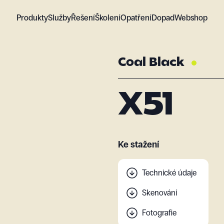
Produkty
Služby
Řešení
Školení
Opatření
Dopad
Webshop
Coal Black
X51
Ke stažení
Technické údaje
Skenování
Fotografie