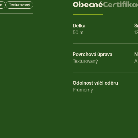
Obecné
Certifik
e
Texturovaný
Délka
Š
50 m
1
Povrchová úprava
N
Texturovaný
A
Odolnost vůči oděru
Průměrný