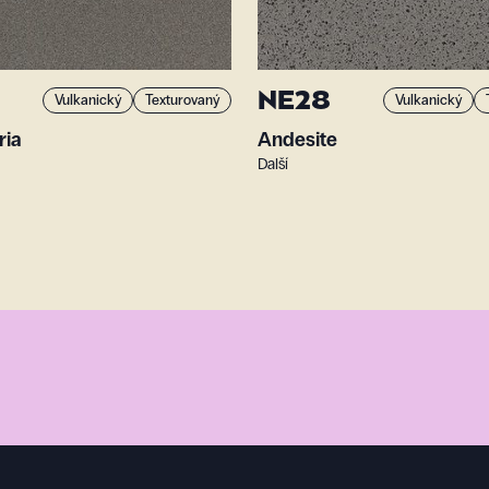
NE28
Vulkanický
Texturovaný
Vulkanický
ria
Andesite
Další