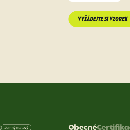
VYŽÁDEJTE SI VZOREK
Obecné
Certifik
Jemný matový