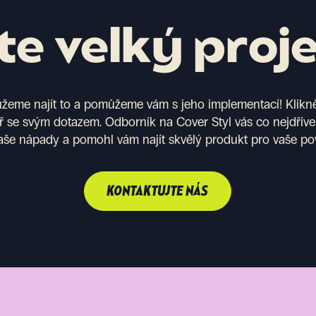
e velký proj
eme najít to a pomůžeme vám s jeho implementací! Kliknět
ř se svým dotazem. Odborník na Cover Styl vás co nejdříve
aše nápady a pomohl vám najít skvělý produkt pro vaše po
KONTAKTUJTE NÁS