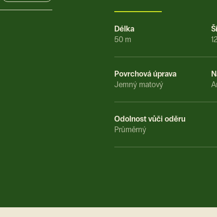
Délka
Š
50 m
1
Povrchová úprava
N
Jemný matový
A
Odolnost vůči oděru
Průměrný