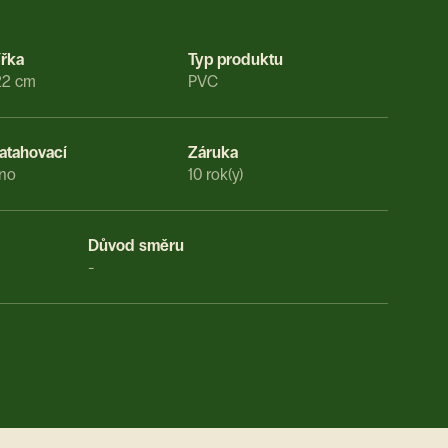
ířka
Typ produktu
22 cm
PVC
atahovací
Záruka
no
10 rok(y)
Důvod směru
-