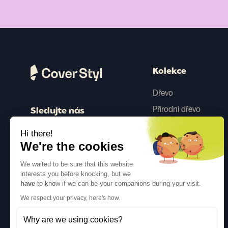
Kolekce
Dřevo
Přírodní dřevo
Sledujte nás
Barva
Hi there!
Beton
We're the cookies
Kovový
We waited to be sure that this website
Tkanina
interests you before knocking, but we
have
to know if we can be your companions during your visit.
Třpytky
We respect your privacy, here's how.
Why are we using cookies?