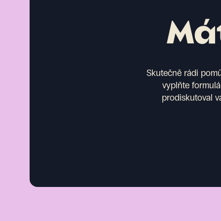
Mát
Skutečně rádi pomůž
vyplňte formulá
prodiskutoval v