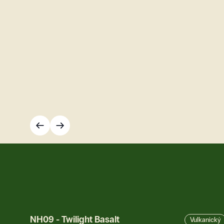
NH09
-
Twilight Basalt
Vulkanický