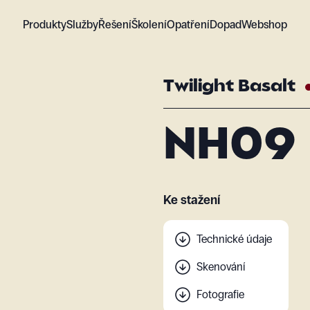
Produkty
Služby
Řešení
Školení
Opatření
Dopad
Webshop
Twilight Basalt
NH09
Ke stažení
Technické údaje
Skenování
Fotografie