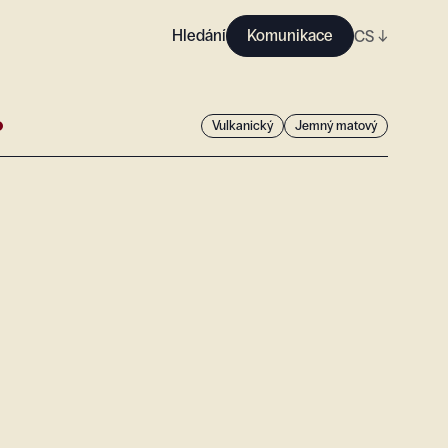
Hledání
Komunikace
CS
↓
Vulkanický
Jemný matový