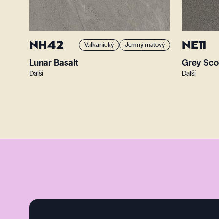
NH42
NE11
Vulkanický
Jemný matový
Lunar Basalt
Grey Sco
Další
Další