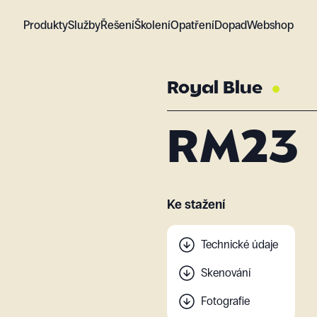
Produkty
Služby
Řešení
Školení
Opatření
Dopad
Webshop
Royal Blue
RM23
Ke stažení
Technické údaje
Skenování
Fotografie