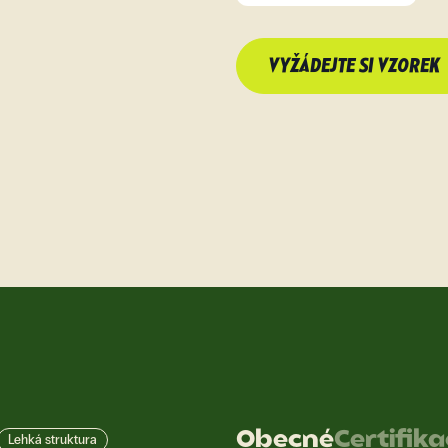
VYŽÁDEJTE SI VZOREK
Obecné
Certifik
Lehká struktura