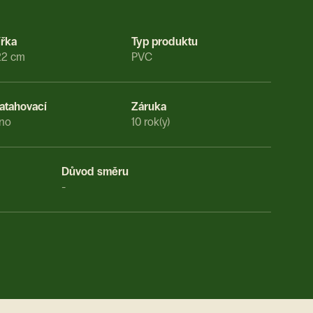
ířka
Typ produktu
22 cm
PVC
atahovací
Záruka
no
10 rok(y)
Důvod směru
-