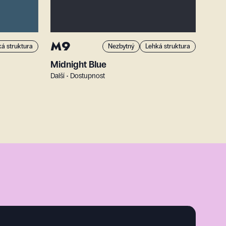
M9
á struktura
Nezbytný
Lehká struktura
Midnight Blue
Další • Dostupnost