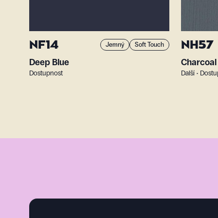
NF14
NH57
Jemný
Soft Touch
Deep Blue
Charcoal
Dostupnost
Další • Dost