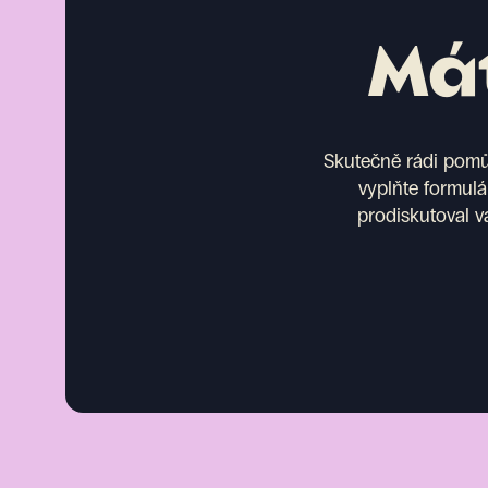
Mát
Skutečně rádi pomůž
vyplňte formulá
prodiskutoval v