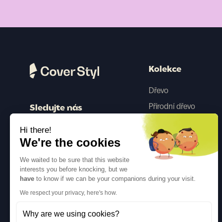
Kolekce
Dřevo
Přírodní dřevo
Sledujte nás
Barva
Hi there!
Beton
We're the cookies
Kovový
We waited to be sure that this website
Tkanina
interests you before knocking, but we
have
to know if we can be your companions during your visit.
Třpytky
We respect your privacy, here's how.
Why are we using cookies?