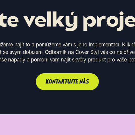
e velký proj
eme najít to a pomůžeme vám s jeho implementací! Kliknět
ř se svým dotazem. Odborník na Cover Styl vás co nejdříve
aše nápady a pomohl vám najít skvělý produkt pro vaše po
KONTAKTUJTE NÁS