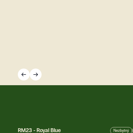
RM23
-
Royal Blue
Nezbytný