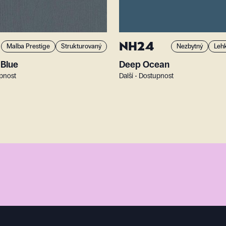
NH24
Malba Prestige
Strukturovaný
Nezbytný
Lehk
 Blue
Deep Ocean
upnost
Další • Dostupnost