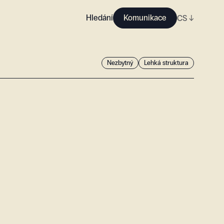
Hledání
Komunikace
CS
↓
Nezbytný
Lehká struktura