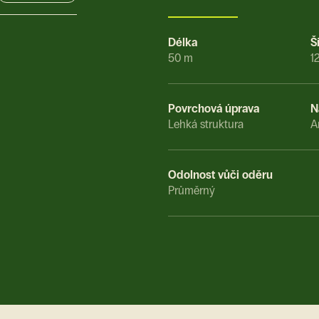
Délka
Š
50 m
1
Povrchová úprava
N
Lehká struktura
A
Odolnost vůči oděru
Průměrný