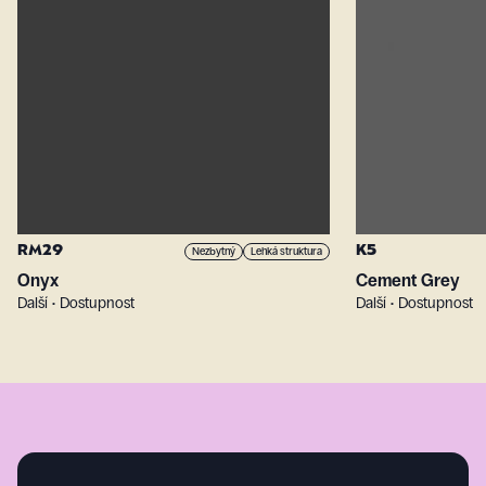
RM29
K5
Nezbytný
Lehká struktura
Onyx
Cement Grey
Další • Dostupnost
Další • Dostupnost