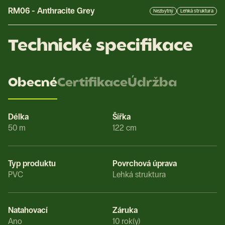
RM06
-
Anthracite Grey
Nezbytný
Lehká struktura
Technické specifikace
Obecné
Certifikace
Údržba
Délka
Šířka
50 m
122 cm
Typ produktu
Povrchová úprava
PVC
Lehká struktura
Natahovací
Záruka
Ano
10 rok(y)