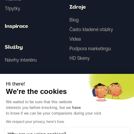
Zdroje
Třpytky
Blog
Inspirace
Často kladené otázky
Videa
Služby
Podpora marketingu
HD Skeny
Návrhy interiéru
Tego
Hi there!
We're the cookies
Sledujte nás
We waited to be sure that this website
interests you before knocking, but we
have
to know if we can be your companions during your visit.
We respect your privacy, here's how.